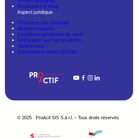
Food-Processing
Restaurant et shop
Aspect juridique
Protection des données
Mentions légales
Conditions générales de vente
Déclaration sur l’accessibilité
Alertez-nous !
Surveillance vidéo 24h/24h
YouTube
Facebook
Instagram
LinkedIn
© 2025 · ProAcif SIS S.à r.l. – Tous droits réservés