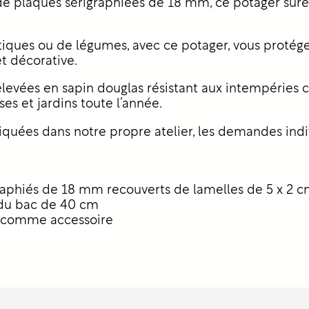
e plaques sérigraphiées de 18 mm, ce potager suré
ques ou de légumes, avec ce potager, vous protégez 
t décorative.
élevées en sapin douglas résistant aux intempéries
es et jardins toute l’année.
iquées dans notre propre atelier, les demandes indi
raphiés de 18 mm recouverts de lamelles de 5 x 2 
 du bac de 40 cm
e comme accessoire