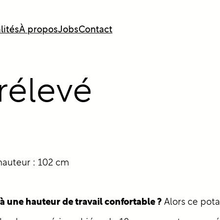
lités
À propos
Jobs
Contact
rélevé
 hauteur : 102 cm
 une hauteur de travail confortable ?
Alors ce potag