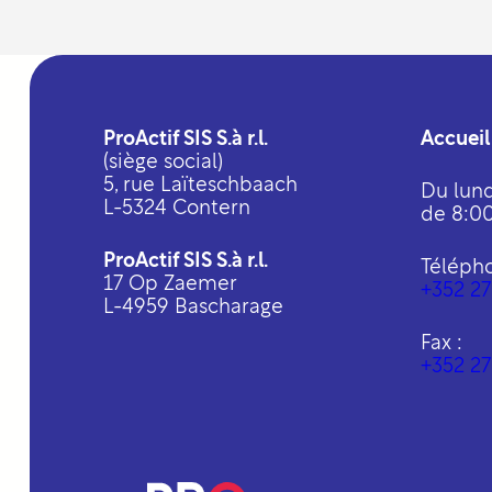
ProActif SIS S.à r.l.
Accueil
(siège social)
5, rue Laïteschbaach
Du lund
L-5324 Contern
de 8:00
ProActif SIS S.à r.l.
Téléph
17 Op Zaemer
+352 27
L-4959 Bascharage
Fax :
+352 27