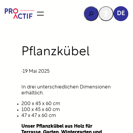
Inhalt
springen
Rechercher
DE
Pflanzkübel
·
19 Mai 2025
In drei unterschiedlichen Dimensionen
erhältlich.
200 x 45 x 60 cm
100 x 45 x 60 cm
47 x 47 x 60 cm
Unser Pflanzkübel aus Holz für
Terrasse, Garten, Wintergarten und