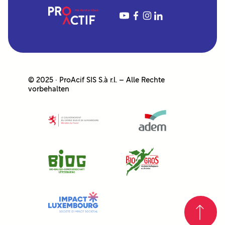
YouTube
https://www.fac
https://www.in
https://www.linkedin.com/company/proactif-sis-s%C3%A0rl/
© 2025 · ProAcif SIS S.à r.l. – Alle Rechte
vorbehalten