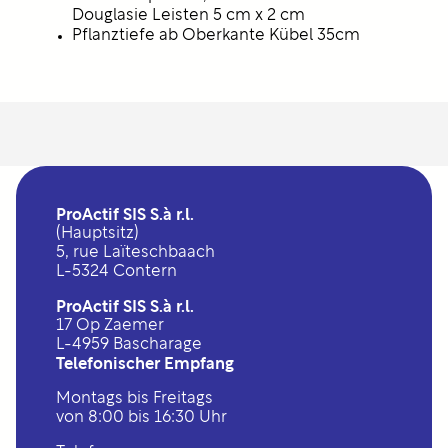
Douglasie Leisten 5 cm x 2 cm
Pflanztiefe ab Oberkante Kübel 35cm
ProActif SIS S.à r.l.
(Hauptsitz)
5, rue Laïteschbaach
L-5324 Contern
ProActif SIS S.à r.l.
17 Op Zaemer
L-4959 Bascharage
Telefonischer Empfang
Montags bis Freitags
von 8:00 bis 16:30 Uhr