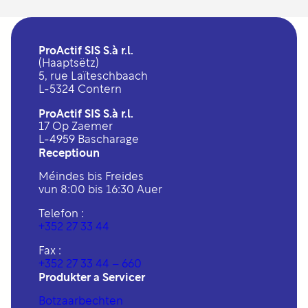
ProActif SIS S.à r.l.
(Haaptsëtz)
5, rue Laïteschbaach
L-5324 Contern
ProActif SIS S.à r.l.
17 Op Zaemer
L-4959 Bascharage
Receptioun
Méindes bis Freides
vun 8:00 bis 16:30 Auer
Telefon :
+352 27 33 44
Fax :
+352 27 33 44 – 660
Produkter a Servicer
Botzaarbechten