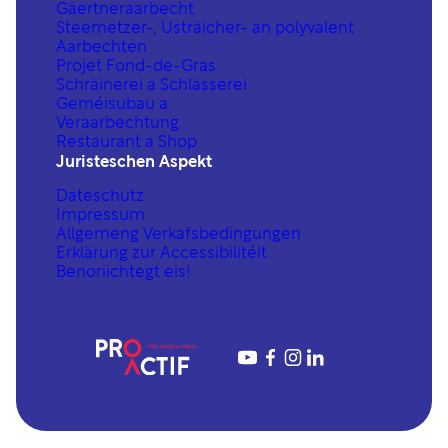
Gäertneraarbecht
Steemetzer-, Usträicher- an polyvalent
Aarbechten
Projet Fond-de-Gras
Schräinerei a Schlässerei
Geméisubau a
Veraarbechtung
Restaurant a Shop
Juristeschen Aspekt
Dateschutz
Impressum
Allgemeng Verkafsbedingungen
Erklärung zur Accessibilitéit
Benoriichtegt eis!
YouTube
https://www.fac
https://www.in
https://www.linkedin.com/company/proactif-sis-s%C3%A0rl/