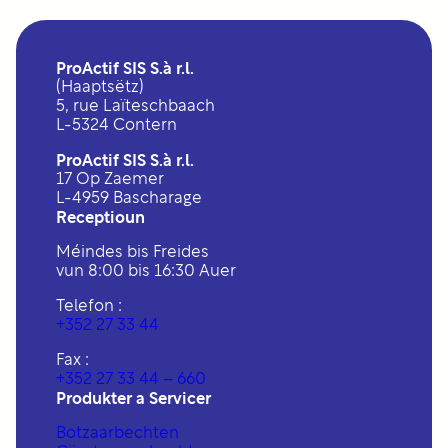
ProActif SIS S.à r.l.
(Haaptsëtz)
5, rue Laïteschbaach
L-5324 Contern
ProActif SIS S.à r.l.
17 Op Zaemer
L-4959 Bascharage
Receptioun
Méindes bis Freides
vun 8:00 bis 16:30 Auer
Telefon :
+352 27 33 44
Fax :
+352 27 33 44 – 660
Produkter a Servicer
Botzaarbechten