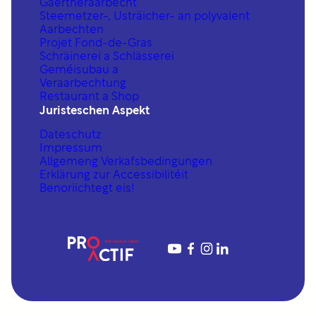
Gäertneraarbecht
Steemetzer-, Usträicher- an polyvalent
Aarbechten
Projet Fond-de-Gras
Schräinerei a Schlässerei
Geméisubau a
Veraarbechtung
Restaurant a Shop
Juristeschen Aspekt
Dateschutz
Impressum
Allgemeng Verkafsbedingungen
Erklärung zur Accessibilitéit
Benoriichtegt eis!
YouTube
https://www.fac
https://www.in
https://www.linkedin.com/company/proactif-sis-s%C3%A0rl/