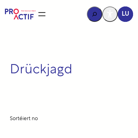
Inhalt
sprangen
Rechercher
LU
Drückjagd
Sortéiert no