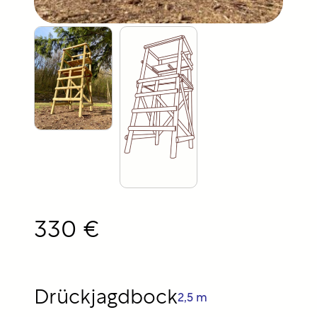
330 €
Drückjagdbock
2,5 m