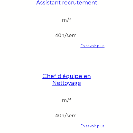
Assistant recrutement
m/f
40h/sem.
En savoir plus
:
A
s
s
i
s
Chef d’équipe en
t
a
Nettoyage
n
t
r
e
m/f
c
r
u
40h/sem.
t
e
m
En savoir plus
e
: