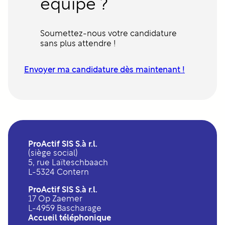
équipe ?
a
r
d
i
n
Soumettez-nous votre candidature
a
sans plus attendre !
g
e
Envoyer ma candidature dès maintenant !
ProActif SIS S.à r.l.
(siège social)
5, rue Laïteschbaach
L-5324 Contern
ProActif SIS S.à r.l.
17 Op Zaemer
L-4959 Bascharage
Accueil téléphonique