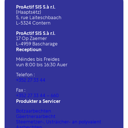
ProActif SIS S.à r.l.
(Haaptsëtz)
5, rue Laïteschbaach
L-5324 Contern
ProActif SIS S.à r.l.
17 Op Zaemer
L-4959 Bascharage
Receptioun
Méindes bis Freides
vun 8:00 bis 16:30 Auer
Telefon :
+352 27 33 44
Fax :
+352 27 33 44 – 660
Produkter a Servicer
Botzaarbechten
Gäertneraarbecht
Steemetzer-, Usträicher- an polyvalent
Aarbechten