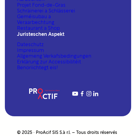
Projet Fond-de-Gras
Schräinerei a Schlässerei
Geméisubau a
Veraarbechtung
Restaurant a Shop
Juristeschen Aspekt
Dateschutz
Impressum
Allgemeng Verkafsbedingungen
Erklärung zur Accessibilitéit
Benoriichtegt eis!
YouTube
https://www.fac
https://www.in
https://www.linkedin.com/company/proactif-sis-s%C3%A0rl/
© 2025 · ProAcif SIS S.à r.l. – Tous droits réservés