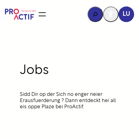
Inhalt
sprangen
Rechercher
LU
Jobs
Sidd Dir op der Sich no enger neier
Erausfuerderung ? Dann entdeckt hei all
eis oppe Plaze bei ProActif.