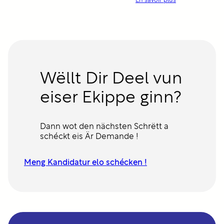
En savoir plus
t
V
o
i
y
r
a
a
g
a
e
r
b
e
c
Wëllt Dir Deel vun
h
t
e
eiser Ekippe ginn?
r
a
m
G
Dann wot den nächsten Schrëtt a
a
a
schéckt eis Är Demande !
r
d
e
Meng Kandidatur elo schécken !
b
e
r
ä
i
c
h