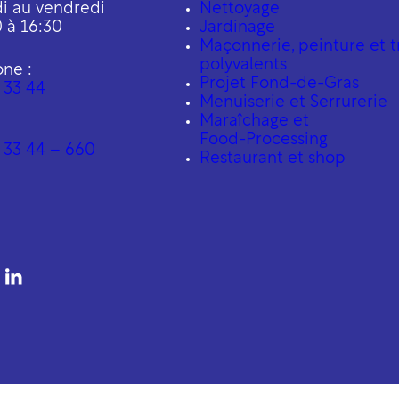
i au vendredi
Nettoyage
 à 16:30
Jardinage
Maçonnerie, peinture et t
polyvalents
one :
Projet Fond-de-Gras
 33 44
Menuiserie et Serrurerie
Maraîchage et
Food-Processing
 33 44 – 660
Restaurant et shop
be
ebook
nstagram
LinkedIn