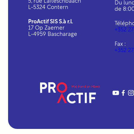
5, rue Laïteschbaach
Du lund
L-5324 Contern
de 8:00
ProActif SIS S.à r.l.
Téléph
17 Op Zaemer
+352 27
L-4959 Bascharage
Fax :
+352 27
YouTu
Fac
I