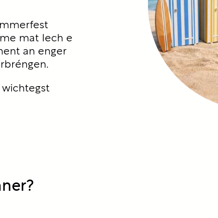
Summerfest
mme mat Iech e
ment an enger
rbréngen.
 wichtegst
nner?