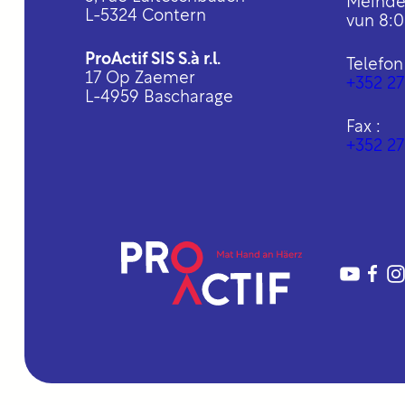
Méindes
L-5324 Contern
vun 8:0
ProActif SIS S.à r.l.
Telefon 
17 Op Zaemer
+352 27
L-4959 Bascharage
Fax :
+352 27
YouTu
htt
h