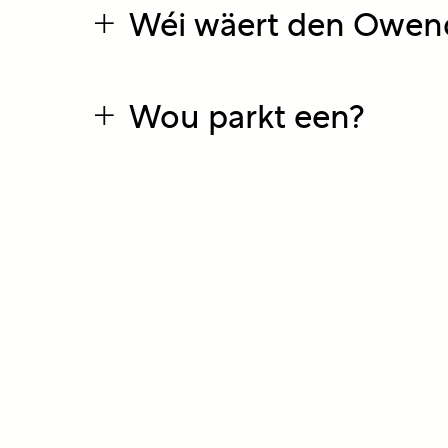
+
Wéi wäert den Owend
+
Wou parkt een?