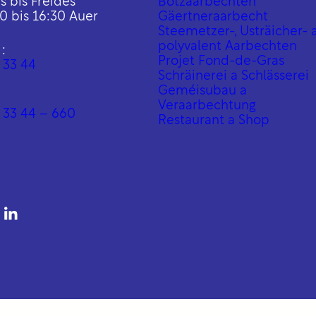
 bis Freides
Botzaarbechten
0 bis 16:30 Auer
Gäertneraarbecht
Steemetzer-, Usträicher- 
polyvalent Aarbechten
:
Projet Fond-de-Gras
 33 44
Schräinerei a Schlässerei
Geméisubau a
Veraarbechtung
 33 44 – 660
Restaurant a Shop
be
ps://www.facebook.com/mathandanh
ttps://www.instagram.com/proactif_s
https://www.linkedin.com/company/proactif-sis-s%C3%A0rl/