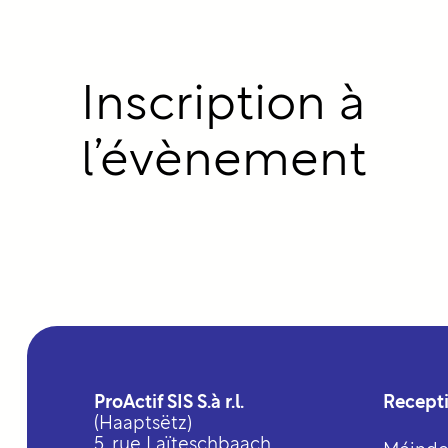
Inscription à
l’évènement
ProActif SIS S.à r.l.
Recept
(Haaptsëtz)
5, rue Laïteschbaach