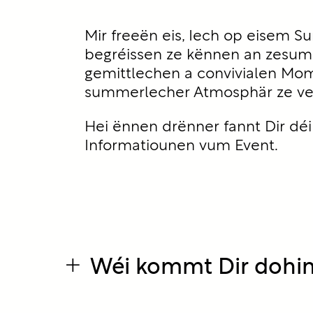
Mir freeën eis, Iech op eisem 
begréissen ze kënnen an zesu
gemittlechen a convivialen Mo
summerlecher Atmosphär ze ve
Hei ënnen drënner fannt Dir déi
Informatiounen vum Event.
+
Wéi kommt Dir dohi