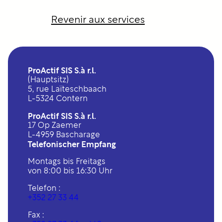
Revenir aux services
ProActif SIS S.à r.l.
(Hauptsitz)
5, rue Laïteschbaach
L-5324 Contern
ProActif SIS S.à r.l.
17 Op Zaemer
L-4959 Bascharage
Telefonischer Empfang
Montags bis Freitags
von 8:00 bis 16:30 Uhr
Telefon :
+352 27 33 44
Fax :