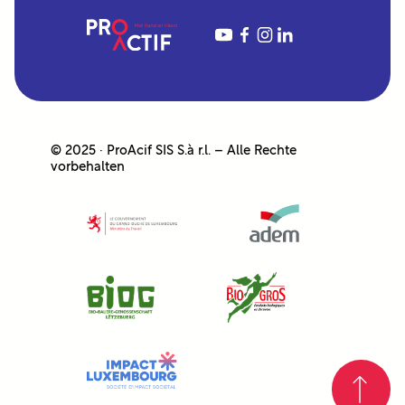
YouTube
https://www.fac
https://www.in
https://www.linkedin.com/company/proactif-sis-s%C3%A0rl/
© 2025 · ProAcif SIS S.à r.l. – Alle Rechte
vorbehalten