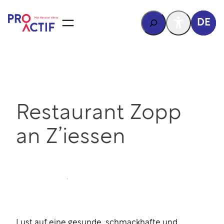
Inhalt
springen
Rechercher
DE
Restaurant Zopp
an Z’iessen
Lust auf eine gesunde, schmackhafte und