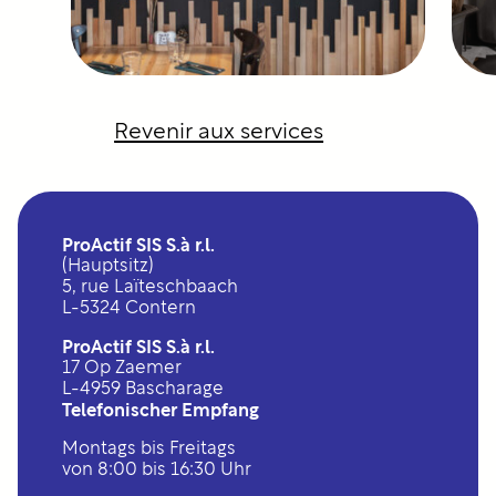
Revenir aux services
ProActif SIS S.à r.l.
(Hauptsitz)
5, rue Laïteschbaach
L-5324 Contern
ProActif SIS S.à r.l.
17 Op Zaemer
L-4959 Bascharage
Telefonischer Empfang
Montags bis Freitags
von 8:00 bis 16:30 Uhr