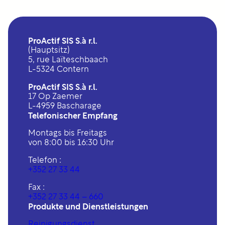
ProActif SIS S.à r.l.
(Hauptsitz)
5, rue Laïteschbaach
L-5324 Contern
ProActif SIS S.à r.l.
17 Op Zaemer
L-4959 Bascharage
Telefonischer Empfang
Montags bis Freitags
von 8:00 bis 16:30 Uhr
Telefon :
+352 27 33 44
Fax :
+352 27 33 44 – 660
Produkte und Dienstleistungen
Reinigungsdienst