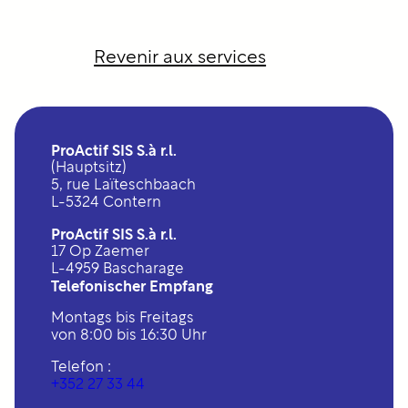
Revenir aux services
ProActif SIS S.à r.l.
(Hauptsitz)
5, rue Laïteschbaach
L-5324 Contern
ProActif SIS S.à r.l.
17 Op Zaemer
L-4959 Bascharage
Telefonischer Empfang
Montags bis Freitags
von 8:00 bis 16:30 Uhr
Telefon :
+352 27 33 44